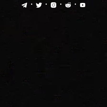
·
·
·
·