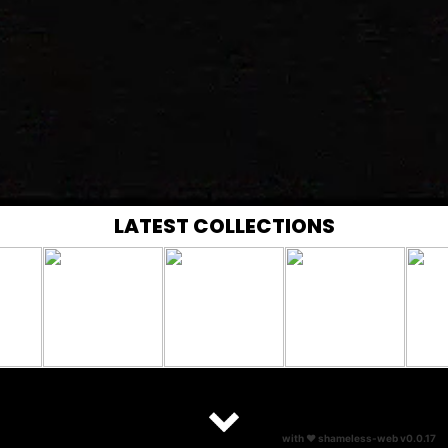
LATEST COLLECTIONS
with ♥ 
shameless-web
 v
0.0.17